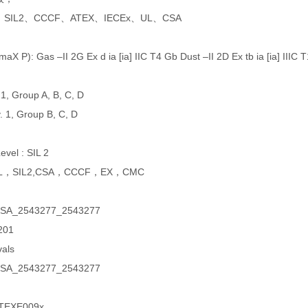
L2、CCCF、ATEX、IECEx、UL、CSA
aX P): Gas –II 2G Ex d ia [ia] IIC T4 Gb Dust –II 2D Ex tb ia [ia] IIIC
. 1, Group A, B, C, D
v. 1, Group B, C, D
Level : SIL 2
UL，SIL2,CSA，CCCF，EX，CMC
CSA_2543277_2543277
201
als
CSA_2543277_2543277
TEXE009x