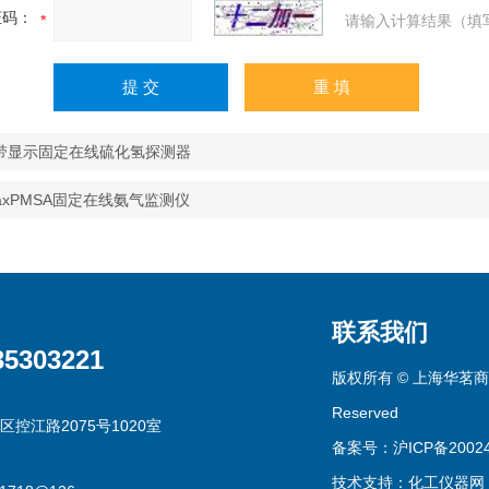
证码：
请输入计算结果（填
T带显示固定在线硫化氢探测器
maxPMSA固定在线氨气监测仪
联系我们
35303221
版权所有 © 上海华茗商贸有
Reserved
区控江路2075号1020室
备案号：沪ICP备20024
技术支持：
化工仪器网