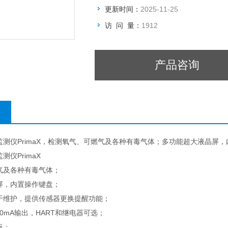
更新时间：
2025-11-25
访 问 量：
1912
产品咨询
监测仪PrimaX，检测氧气、可燃气及各种有毒气体；多功能超大液晶屏
仪PrimaX
气及各种有毒气体；
屏，内置操作键盘；
于维护，提供传感器更换提醒功能；
20mA输出，HART和继电器可选；
板；