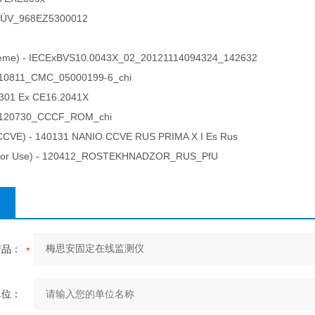
TÜV_968EZ5300012
heme) - IECExBVS10.0043X_02_20121114094324_142632
110811_CMC_05000199-6_chi
0301 Ex CE16.2041X
- 120730_CCCF_ROM_chi
CCVE) - 140131 NANIO CCVE RUS PRIMA X I Es Rus
t For Use) - 120412_ROSTEKHNADZOR_RUS_PfU
产品：
单位：