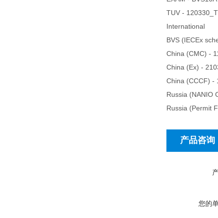
TUV - 120330_
International
BVS (IECEx sc
China (CMC) - 
China (Ex) - 21
China (CCCF) 
Russia (NANIO 
Russia (Permi
产品咨询
您的