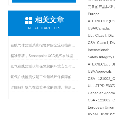
完备的产品认证，SI
Europe:
相关文章
ATEX/IECEx (Prim
RELATED ARTICLES
USA/Canada:
UL : Class I, Div
CSA: Class I, Di
在线气体监测系统报警解除全流程指南，从应急响应到根源治理
International:
精准部署，Sensepoint XCD氨气在线监测仪安装全指南
Safety Integrity 
ATEX/IECEx，
氨气在线监测仪能保障您的环境安全与健康
USA Approvals
氨气在线监测仪是工业领域环保保障的必要设备
CSA - 121002_
UL - JTPD.E337
详细解析氨气在线监测仪的原理、检测步骤以及性能
Canadian Approv
CSA - 121002_
European Union
EXAM - BVS10A