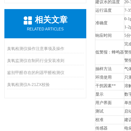
建议水的温度
20
运行温度
7-
相关文章
0-
准确度
1-
RELATED ARTICLES
响应时间
5分
完
臭氧检测仪操作注意事项及操作
低警报：蜂鸣器
警报
臭氧监测仪在制药行业安装准则
警报
抽样方法
气
鉴别甲醛存在的利器甲醛检测仪
环境使用
只
臭氧检测仪A-21ZX校验
干扰因素**
溶
显示
数字
用户界面
单
测试
启
校准
建
传感器
电