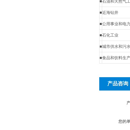
■
石油和天然气
■
近海钻井
■
公用事业和电
■
石化工业
■
城市供水和污
■
食品和饮料生
产品咨询
您的