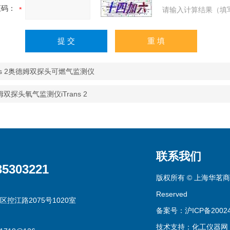
证码：
请输入计算结果（填
ans 2奥德姆双探头可燃气监测仪
双探头氧气监测仪iTrans 2
联系我们
35303221
版权所有 © 上海华茗商贸有
Reserved
区控江路2075号1020室
备案号：沪ICP备20024
技术支持：
化工仪器网