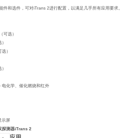
能件和选件，可对iTrans 2进行配置，以满足几乎所有应用要求。
us（可选）
选）
可选）
选）
）
－电化学、催化燃烧和红外
显示屏
双探测器
iTrans 2
应用