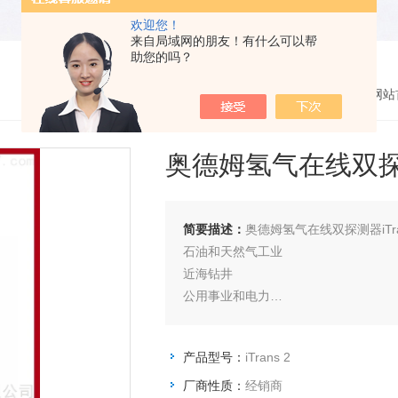
欢迎您！
来自局域网的朋友！有什么可以帮
助您的吗？
您的位置：
网站
奥德姆氢气在线双
简要描述：
奥德姆氢气在线双探测器iTra
石油和天然气工业
近海钻井
公用事业和电力
石化工业
城市供水和污水处理
产品型号：
iTrans 2
食品和饮料生产
厂商性质：
经销商