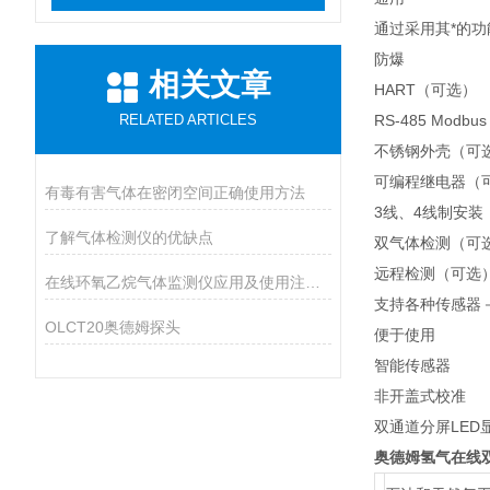
通过采用其*的功
防爆
相关文章
HART（可选）
RELATED ARTICLES
RS-485 Modb
不锈钢外壳（可
可编程继电器（
有毒有害气体在密闭空间正确使用方法
3线、4线制安装
了解气体检测仪的优缺点
双气体检测（可
远程检测（可选
在线环氧乙烷气体监测仪应用及使用注意事项
支持各种传感器
OLCT20奥德姆探头
便于使用
智能传感器
非开盖式校准
双通道分屏LED
奥德姆氢气在线