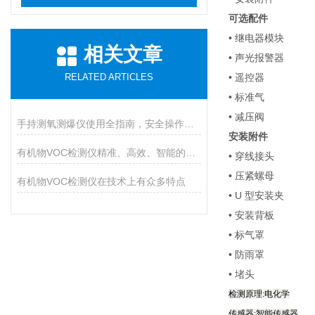
可选配件
• 继电器模块
相关文章
• 声光报警器
RELATED ARTICLES
• 遥控器
• 标准气
• 减压阀
手持测氧测爆仪使用全指南，安全操作与维护的九大核心要点
安装附件
有机物VOC检测仪精准、高效、智能的环境安全守护者
• 穿线接头
• 压紧螺母
有机物VOC检测仪在技术上有众多特点
• U 型安装夹
• 安装背板
• 标气罩
• 防雨罩
• 堵头
检测原理:电化学
传感器:智能传感器