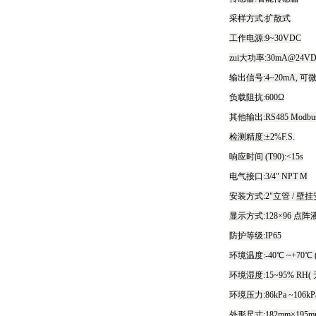
采样方式:扩散式
工作电源:9~30VDC
zui大功率:30mA@24V
输出信号:4~20mA, 可
负载阻抗:600Ω
其他输出:RS485 Mo
检测精度:±2%F.S.
响应时间 (T90):<15s
电气接口:3/4" NPT M
安装方式:2"立管 / 壁
显示方式:128×96 点
防护等级:IP65
环境温度:-40℃ ~+70℃ (
环境湿度:15~95% RH
环境压力:86kPa ~106kP
外形尺寸:182mm×195