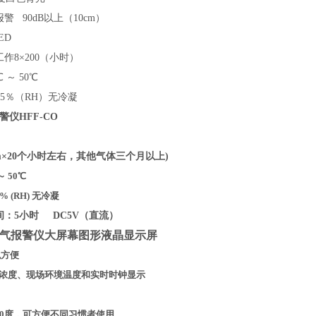
 90dB以上（10cm）
LED
作8×200（小时）
 ～ 50℃
95％（RH）无冷凝
仪HFF-CO
m
×
20
个小时左右，其他气体三个月以上
)
～ 50℃
% (RH) 无冷凝
间：
5
小时
DC5V
（直流）
氧气报警仪
大屏幕图形液晶显示屏
观方便
浓度、现场环境温度和实时时钟显示
80度，可方便不同习惯者使用