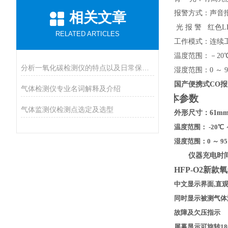
报警方式：声音报警
相关文章
光 报 警 红色
RELATED ARTICLES
工作模式：连续工
温度范围：－20℃
分析一氧化碳检测仪的特点以及日常保养措施
湿度范围：0 ～ 
国产便携式CO报警
气体检测仪专业名词解释及介绍
基本参数
气体监测仪检测点选定及选型
外形尺寸：
61m
温度范围： -20℃ 
湿度范围：0 ～ 95
仪器充电时
HFP-O2新款
中文显示界面,直
同时显示被测气体
故障及欠压指示
屏幕显示可旋转1