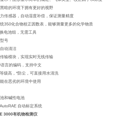
在黑暗的环境下拥有更好的视野
度压力传感器，自动湿度补偿，保证测量精度
E系统350化合物校正因数表，能够测量更多的化学物质
0可更换电池组，无需工具
灯型号
灯自动清洁
线传输模块，实现实时无线传输
0种语言的编码，支持中文
0防护等级高，*防尘，可直接用水清洗
壳能在恶劣的环境中使用
电池和碱性电池
持AutoRAE 自动标定系统
AE 3000有机物检测仪