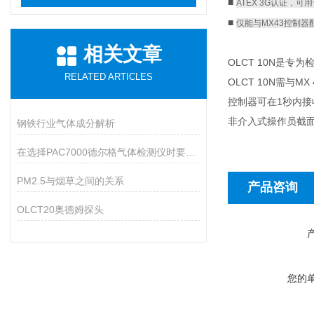
■
ATEX 3G认证，可
■
仅能与MX43控制器
相关文章
OLCT 10N是
RELATED ARTICLES
OLCT 10N需与
控制器可在1秒内接
非介入式操作员截
钢铁行业气体成分解析
在选择PAC7000德尔格气体检测仪时要做好以下几个方面
PM2.5与烟草之间的关系
产品咨询
OLCT20奥德姆探头
您的