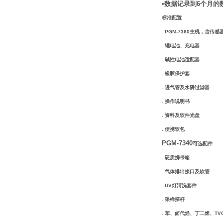
•数据记录到6个月的
标准配置
. PGM-7360主机，含传感
. 锂电池、充电器
. 碱性电池适配器
. 橡胶保护套
. 进气管及水阱过滤器
. 操作说明书
. 资料及软件光盘
. 便携软包
PGM-7340
可选配件
. 硬质携带箱
. 气体排出接口及软管
. UV灯清洗套件
. 采样探杆
. 苯、卤代烃、丁二烯、TV