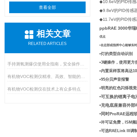
10.6eV
PID
◆
的
传感
查看全部
9.8eV
PID
◆
的
传感
11.7eV
PID
◆
的
传感
ppbRAE 3000
相关文章
优点
RELATED ARTICLES
•在总部或指挥中心能够实
•灯的类型自动识别
•3键操作，使用更方
手持测氧测爆仪使用全指南，安全操作与维护的九大核心要点
•内置采样泵将高达10
有机物VOC检测仪精准、高效、智能的环境安全守护者
•95分贝声音报警
•明亮的红色闪烁视
有机物VOC检测仪在技术上有众多特点
•可互换的锂离子电
•充电底座兼容外部
•同时ProRAE远
•许可证免费，ISM
•可选RAELink 