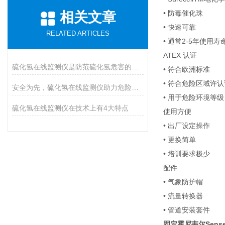
• 防毒催化珠
相关文章
• 快速可靠
RELATED ARTICLES
• 通常2-5年使用寿
ATEX 认证
硫化氢在线监测仪是防范硫化氢危害的必装设备
• 符合欧洲标准
• 符合危险区域许
安全为先，硫化氢在线监测仪助力危险气体防控
• 用于危险环境等级：I
硫化氢在线监测仪在技术上有4大特点
使用方便
• 出厂设定操作
• 更换简单
• 培训要求极少
配件
• 气象防护帽
• 流量转换器
• 管道安装套件
固定霍尼韦尔Sense