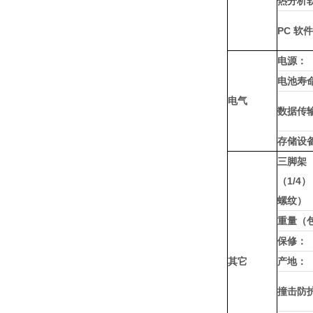
热分析
PC 软
电源：
电池寿
电气
数据传
存储设
三脚架（6
（1/4）
螺纹）
重量（
保修：
其它
产地：
撞击防