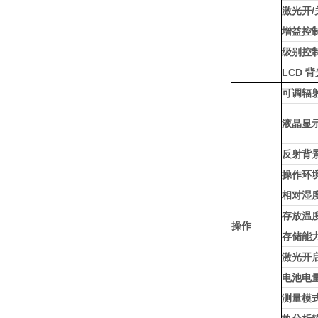
激光开/
增益控
级别控
LCD 
可调辐
液晶显
反射背
操作环
相对湿
存放温
操作
存储能
激光开
电池电
测量模