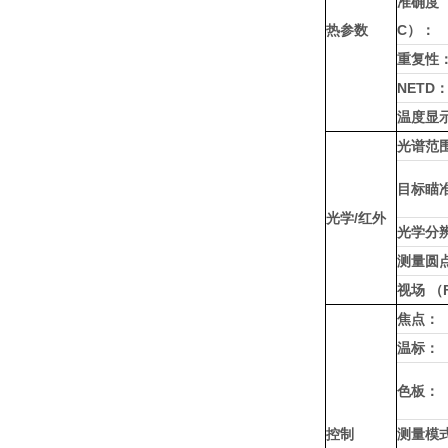
准确度（-
热参数
C）：
重复性
NETD
温度显
光谱范
目标瞄
光学/红外
光学分
测量圆点
视场 （
焦点：
温标：
色板：
控制
测量模