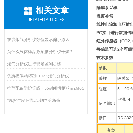
隔膜泵采样
相关文章
温度补偿
RELATED ARTICLES
线性电流和电压输
PC接口进行数据传
在线烟气分析仪数值显示偏小原因
红外传感器（CO2, C
每信道可选2个可编
为什么气体样品必须被分析仪干燥?
技术参数
烟气分析仪进行现场监测步骤
参数
优惠提供精巧型CEMS烟气分析仪
采样
隔膜泵, 1.
推荐配备防护等级IP55封闭机框的maMoS
湿度
5 ÷ 90
电流: 4.
*现货供应在线CO烟气分析仪
信号输出
电压:
接口
RS 232
参数