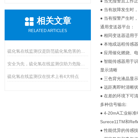
● 当无报警且工作
● 当有故障发生时
● 当有报警产生时
相关文章
通用变送器平台：
RELATED ARTICLES
● 相同变送器适用
● 本地或远程传感
硫化氢在线监测仪是防范硫化氢危害的必装设备
● 应用催化燃烧、
● 智能传感器用于
安全为先，硫化氢在线监测仪助力危险气体防控
显示清晰
硫化氢在线监测仪在技术上有4大特点
● 三色背光液晶显
● 远距离即时清晰
● 在差的环境下可
多种信号输出:
● 4-20mA工业标
Surece11TM和Ref
● 性能优异的传感技