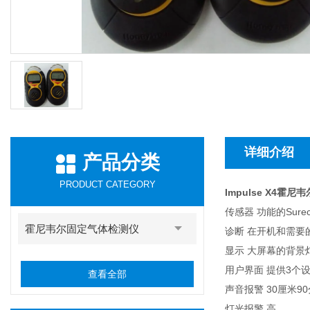
详细介绍
产品分类
PRODUCT CATEGORY
Impulse X4霍
传感器 功能的Su
霍尼韦尔固定气体检测仪
诊断 在开机和需要
显示 大屏幕的背
用户界面 提供3个
查看全部
声音报警 30厘米9
灯光报警 高