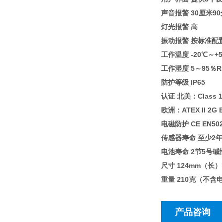
声音报警 30厘米9
灯光报警 高
振动报警 按标准配
工作温度 -20℃～
工作湿度 5～95％R
防护等级 IP65
认证 北美：Class 1 
欧洲：ATEX II 2G EE
电磁防护 CE EN5027
传感器寿命 至少2
电池寿命 2节5号
尺寸 124mm（长
重量 210克（不含
产品咨询