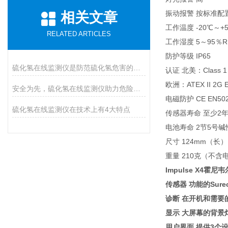
振动报警 按标准配
相关文章
工作温度 -20℃～
RELATED ARTICLES
工作湿度 5～95％R
防护等级 IP65
硫化氢在线监测仪是防范硫化氢危害的必装设备
认证 北美：Class 1 D
欧洲：ATEX II 2G EE
安全为先，硫化氢在线监测仪助力危险气体防控
电磁防护 CE EN5027
硫化氢在线监测仪在技术上有4大特点
传感器寿命 至少2
电池寿命 2节5号
尺寸 124mm（长
重量 210克（不含
Impulse X4霍
传感器 功能的Su
诊断 在开机和需要
显示 大屏幕的背
用户界面 提供3个