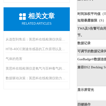
时间加权平均值（
相关文章
短期暴露极限（
S
）
RELATED ARTICLES
TWA
及
S
告警可由
节。
从选型到售后：英思科在线检测仪供应商推荐上海华茗，解决您的后顾之忧
数据记录
HTB-40CC测速传感器的工作原理以及安装事项
可调节的数据记录
气体的危害
GasBadge®
数据连
兼容
DS2 Docking S
英思科在线检测仪是氧气与百种毒气的精准猎手
数据驱动决策：英思科在线检测仪助力工业生产提质增效
显示屏背光
四键操作