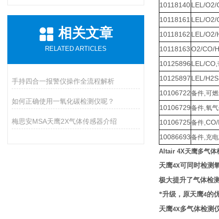
10118140
LEL/O2/
10118161
LEL/O2/
相关文章
10118162
LEL/O2/
RELATED ARTICLES
10118163
O2/CO/H
10125896
LEL/CO,
10125897
LEL/H2S
手持四合一报警仪操作全流程解析
10106722
,
备件
可燃
如何正确使用一氧化碳检测仪呢？
10106729
,
备件
氧气
梅思安MSA天鹰2X气体传感器介绍
10106725
,CO
备件
10086693
,
备件
充电
Altair 4X天鹰多气
天鹰
可同时检测
4X
极大提升了气体检
*升级，原天鹰
的
4
天鹰
多气体检测
4X