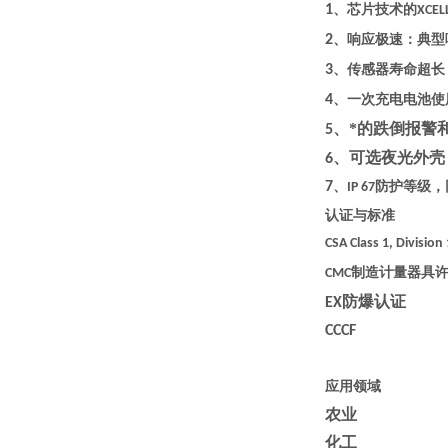
1
、芯片技术的
XCEL
2
、响应极速：典型
3
、传感器寿命超长
4
、一次充电电池使
、*的跌倒报警
5
、可选夜光外壳
6
7
、
防护等级，
IP 67
认证与标准
CSA Class 1, Division
制造计量器具
CMC
防爆认证
EX
CCCF
应用领域
农业
化工