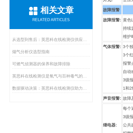
相关文章
故障报警
RELATED ARTICLES
故障报警:
黄色L
持续
维护时
从选型到售后：英思科在线检测仪供应商推荐上海华茗，解决您的后顾之忧
气体报警:
3个
烟气分析仪选型指南
3个
报警
可燃气侦测器的保养和故障排除
自动
英思科在线检测仪是氧气与百种毒气的精准猎手
3级
数据驱动决策：英思科在线检测仪助力工业生产提质增效
1和
声音报警:
故障
每个
3级
继电器:
公共