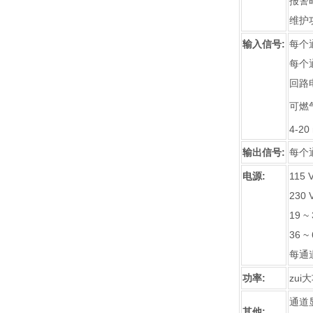
报警
维护
输入信号:
每个
每个
回路
可燃气
4-20
输出信号:
每个通
电源:
115 
230 
19 ~
36 ~
每通
功率:
zui大
通道
其他: