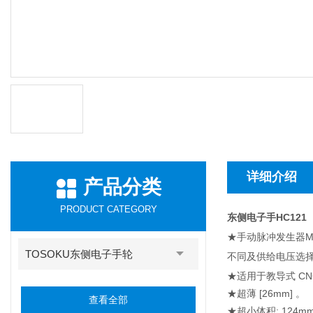
详细介绍
产品分类
PRODUCT CATEGORY
东侧电子手HC121
★手动脉冲发生器Manu
TOSOKU东侧电子手轮
不同及供给电压选
★适用于教导式 C
★超薄 [26mm] 。
查看全部
★超小体积: 124m