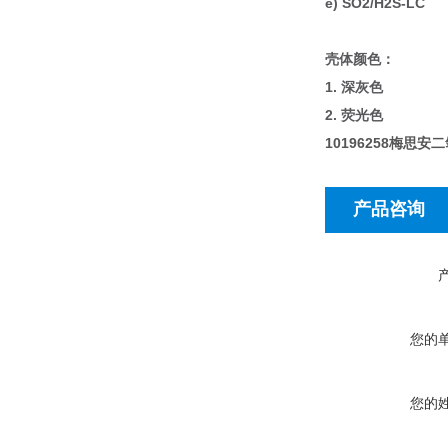
e) SO2/H2S-LC
壳体颜色：
1. 深灰色
2. 荧光色
10196258梅思
产品咨询
您的
您的