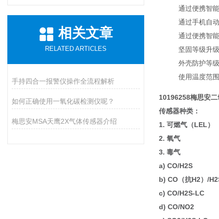
通过便携智
通过手机自
相关文章
通过便携智
RELATED ARTICLES
坚固等级升级
外壳防护等级
使用温度范围：-
手持四合一报警仪操作全流程解析
10196258梅思
如何正确使用一氧化碳检测仪呢？
传感器种类：
梅思安MSA天鹰2X气体传感器介绍
1. 可燃气（LEL）
2. 氧气
3. 毒气
a) CO/H2S
b) CO（抗H2）/H2
c) CO/H2S-LC
d) CO/NO2