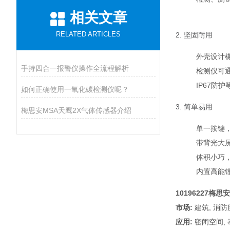
相关文章
RELATED ARTICLES
2. 坚固耐用
外壳设计
手持四合一报警仪操作全流程解析
检测仪可
IP67防
如何正确使用一氧化碳检测仪呢？
3. 简单易用
梅思安MSA天鹰2X气体传感器介绍
单一按键
带背光大
体积小巧
内置高能
10196227梅
市场:
建筑, 消防
应用:
密闭空间, 