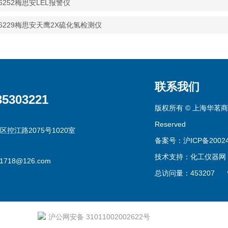
96252梅思安LEL报警仪
96229梅思安天鹰2X硫化氢检测仪
联系我们
35303221
版权所有 © 上海华茗商贸有
Reserved
区控江路2075号1020室
备案号：沪ICP备20024
技术支持：
化工仪器网
g1718@126.com
总访问量：453207
沪公网安备 31011002002622号