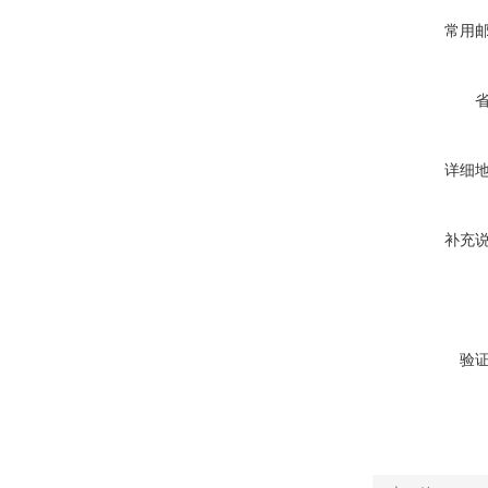
常用
详细
补充
验