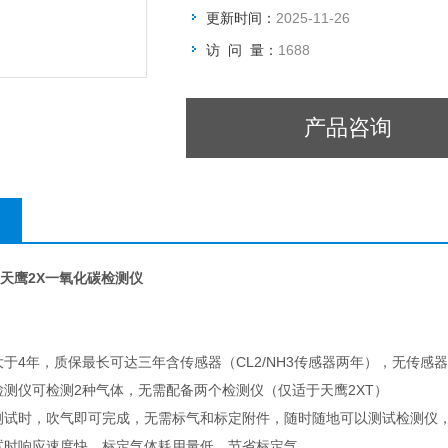
更新时间：
2025-11-26
访 问 量：
1688
产品咨询
思安天鹰2X一氧化碳检测仪
于4年，质保最长可达三年含传感器（CL2/NH3传感器两年），无传感
检测仪可检测2种气体，无需配备两个检测仪（仅适于天鹰2XT）
测试时，吹气即可完成，无需标气和标定附件，随时随地可以测试检测仪，
试时响应速度快，标定气体耗用量低，节省标定气