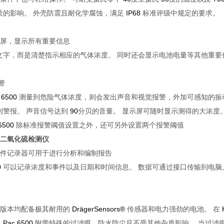
质的影响。
外壳防震且耐化学腐蚀，满足
IP68
标准评级中规定的要求。
示屏，显示所有重要信息
文字，而是清楚指示相应的气体浓度。
同时还会显示电池电量等其他重要
警
 6500
测量到危险气体浓度，则会发出声音和视觉报警，外加可感知的振
到警报。
声音信号达到
90
分贝的音量。
显示屏可随时显示测得的大浓度
6500
除标准报警阈值设置之外，还可另外设置两个报警阈值
尔格二氧化硫检测仪
事件记录器可用于进行分析和编制报告
0
可以记录浓度和事件以及日期和时间信息。
数据可通过接口传输到电脑
版本均配备极其耐用的
DrägerSensors®
传感器和电力强劲的电池。
在
。
Pac 6500
附带特殊的过滤膜，防水防尘且不受其他杂质影响。
当过滤