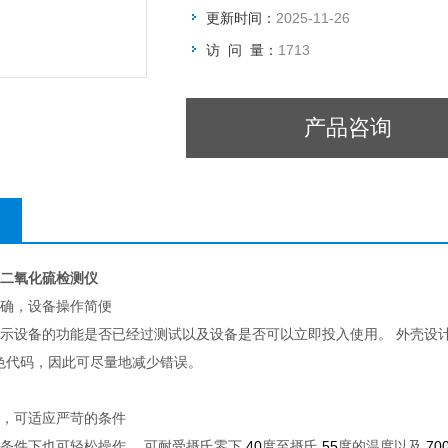
更新时间：
2025-11-26
访 问 量：
1713
产品咨询
尔格二氧化硫检测仪
明确，设备操作简便
示设备的功能是否已经过测试以及设备是否可以立即投入使用。
外壳设
色代码，因此可尽量地减少错误。
计，可适应严苛的条件
条件下也可轻松操作。
可耐受摄氏零下
40
度至摄氏
55
度的温度以及
70