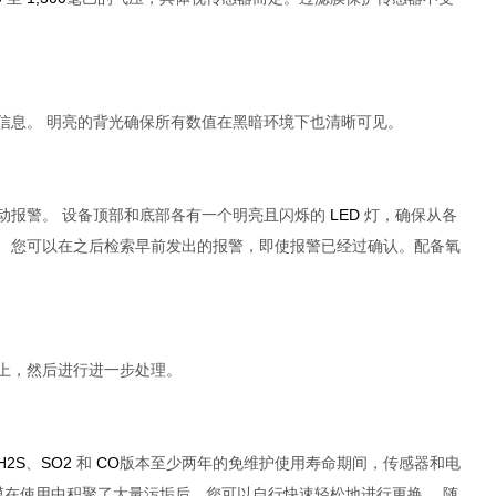
信息。
明亮的背光确保所有数值在黑暗环境下也清晰可见。
动报警。
设备顶部和底部各有一个明亮且闪烁的
LED
灯，确保从各
。
您可以在之后检索早前发出的报警，即使报警已经过确认。配备氧
上，然后进行进一步处理。
H2S
、
SO2
和
CO
版本至少两年的免维护使用寿命期间，传感器和电
膜在使用中积聚了大量污垢后，您可以自行快速轻松地进行更换。
随