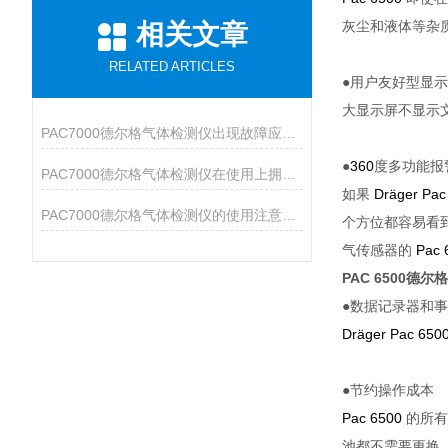
灰尘和液体等杂
相关文章
RELATED ARTICLES
●用户友好型显
大显示屏不显示
PAC7000德尔格气体检测仪出现故障应该如何处理？
●
360
度多功能报
PAC7000德尔格气体检测仪在使用上拥有众多特点
如果
Dräger Pac
PAC7000德尔格气体检测仪的使用注意事项说明
个方位都容易看
气传感器的
Pac 
PAC 6500德
●数据记录器和
Dräger Pac 650
●节约操作成本
Pac 6500
的所有
池都不需要更换