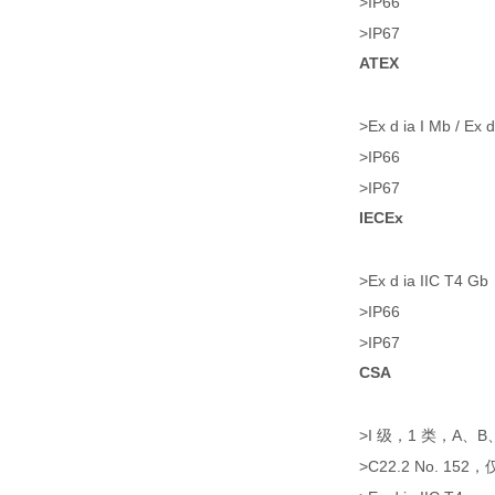
>IP66
>IP67
ATEX
>Ex d ia I Mb / 
>IP66
>IP67
IECEx
>Ex d ia IIC T4 Gb
>IP66
>IP67
CSA
>I 级，1 类，A、B
>C22.2 No. 152