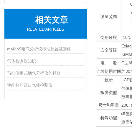
（
测量范围
相关文章
RELATED ARTICLES
使用环境
-10
Exi
maMoS烟气分析仪标准配置及选件
安全等级
KIM
气体检测仪知识
电 源
C型
连续使用时间
约3
马杜便携式烟气分析仪的耗材
显示
LC
性能好的进口气体检测仪
气体
报警类型
故障
尺寸和重量
200
峰值
特殊功能
测高浓