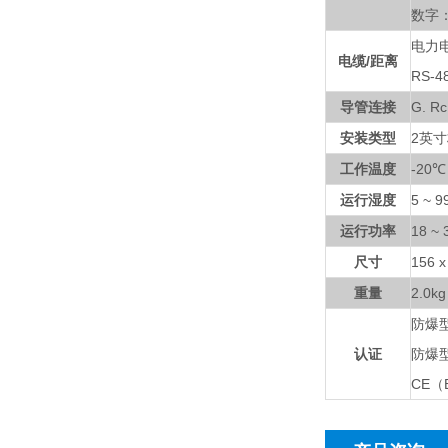
数字：
电力电
电缆/距离
RS-
导管连接
G. 
安装类型
2英
工作温度
-20℃
运行湿度
5 ~
运行功率
18 
尺寸
156 
重量
2.0kg
防爆型（
认证
防爆型（
CE（E