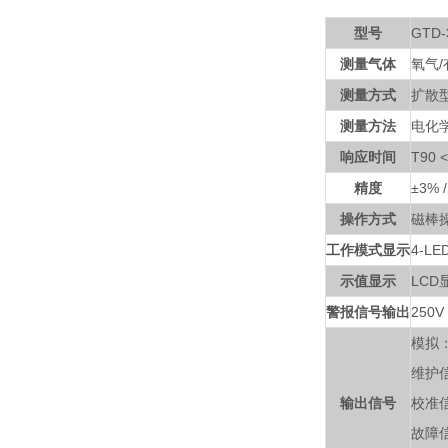
型号
GTD-
测量气体
氧气
测量方式
扩散
测量方法
电化
响应时间
T90 
精度
±3% 
操作方式
磁棒
工作模式显示
4-L
示值显示
LCD
警报信号输出
250
模拟：
维护信
输出信号
校准信
故障信