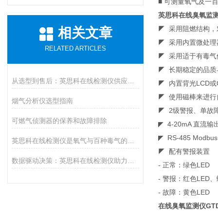
■ 可测量氧气及一
英思科在线臭氧监
◤ 采用阻燃结构
相关文章
◤ 采用内置微处理
RELATED ARTICLES
◤ 采用适于有毒
◤ 长期稳定的品
从选型到售后：英思科在线检测仪供应商推荐上海华茗，解决您的后顾之忧
◤ 内置背光LCD或
◤ 使用磁棒来进行
烟气分析仪选型指南
◤ 2级警报、单故
可燃气侦测器的保养和故障排除
◤ 4-20mA 直流
◤ RS-485 Mod
英思科在线检测仪是氧气与百种毒气的精准猎手
◤ 配有警报装置
数据驱动决策：英思科在线检测仪助力工业生产提质增效
- 正常：绿色LED
- 警报：红色LED、
- 故障：黄色LED
在线臭氧监测仪GTD-