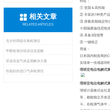
特征：
① 坚固＆高性能
② 丰富的7种类产
相关文章
③ 搭载長期稳定性
RELATED ARTICLES
※因隔膜伽伐尼电池
④ 具备3段报警
充分利用硫化氢检测仪
⑤ 一键校正
用途：
甲醛检测仪错误信息提醒
日本国内制造商的CO
管道高温气体监测解决方案
实现单一传感器同时
理研定电位电解式
性能好的进口气体检测仪
理研定电位电解式
理研计器株式会社是
等，都能独立开发适
斗。在检测气体中