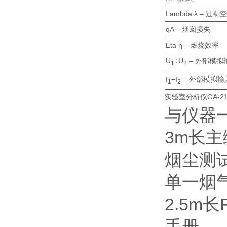
Lambda λ – 过
qA – 烟囱损失
Eta η – 燃烧效率
U
÷U
– 外部模拟输
1
2
I
÷I
– 外部模拟输入
1
2
实验室分析仪GA-21p
与仪器
3m长
烟尘测
单一烟
2.5m
手册。