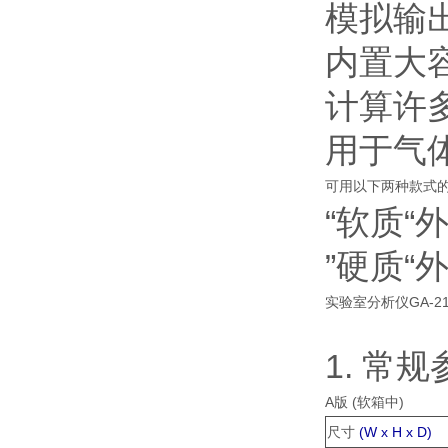
模拟输出 (
内置大
计算许
用于气
可用以下两种款式
“软质“
”硬质“
实验室分析仪GA-2
1. 常
A版 (软箱中)
尺寸
(W x H x D)