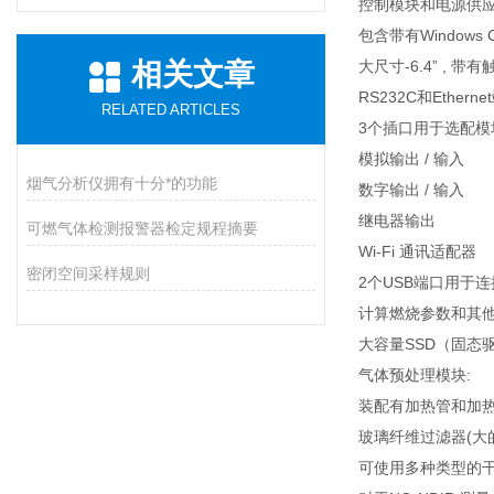
控制模块和电源供应
包含带有Windows
相关文章
大尺寸-6.4” , 
RS232C和Ethe
RELATED ARTICLES
3个插口用于选配模
模拟输出 / 输入
烟气分析仪拥有十分*的功能
数字输出 / 输入
继电器输出
可燃气体检测报警器检定规程摘要
Wi-Fi 通讯适配器
密闭空间采样规则
2个USB端口用于连
计算燃烧参数和其
大容量SSD（固态
气体预处理模块:
装配有加热管和加
玻璃纤维过滤器(大
可使用多种类型的干燥器 