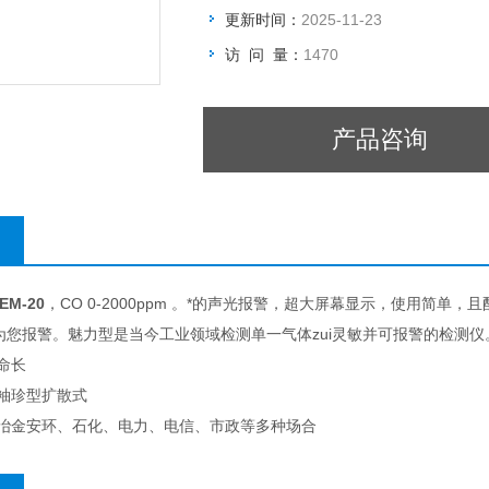
更新时间：
2025-11-23
访 问 量：
1470
产品咨询
M-20
，CO 0-2000ppm 。*的声光报警，超大屏幕显示，使用简
为您报警。魅力型是当今工业领域检测单一气体zui灵敏并可报警的检测
命长
，袖珍型扩散式
、冶金安环、石化、电力、电信、市政等多种场合