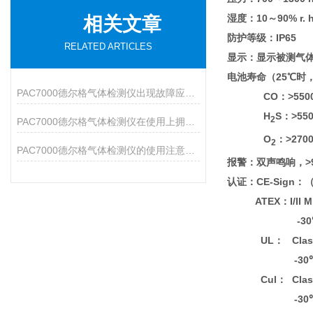
湿度：10～90% r. h
相关文章
防护等级：IP65
RELATED ARTICLES
显示：显示被测气
电池寿命（25℃时
PAC7000德尔格气体检测仪出现故障应该如何处理？
CO：>550
H
S：>55
2
PAC7000德尔格气体检测仪在使用上拥有众多特点
O
：>270
2
PAC7000德尔格气体检测仪的使用注意事项说明
报警：双声鸣响，>9
认证：CE-Sign：（8
ATEX：I/II M 1/1
-30℃ ≤ T
UL： Class I, II 
-30℃ ≤ Ta
Cul： Class I, II
-30℃ ≤ Ta