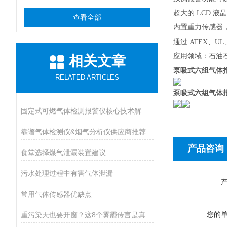
超大的 LCD 
查看全部
内置重力传感器，3
通过 ATEX、UL
应用领域：石油
相关文章
泵吸式六组气体
RELATED ARTICLES
泵吸式六组气体
固定式可燃气体检测报警仪核心技术解析：传感原理与防爆等级设计
靠谱气体检测仪&烟气分析仪供应商推荐（进口Vs国产）
产品咨询
食堂选择煤气泄漏装置建议
污水处理过程中有害气体泄漏
常用气体传感器优缺点
您的
重污染天也要开窗？这8个雾霾传言是真是假