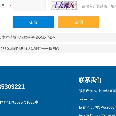
证码：
请输入计算结果（填
日本神荣氨气气味检测仪OMX-ADM
-2680华瑞RAE消防认证四合一检测仪
联系我们
35303221
版权所有 © 上海华茗商贸有
Reserved
区控江路2075号1020室
备案号：沪ICP备20024
技术支持：
化工仪器网