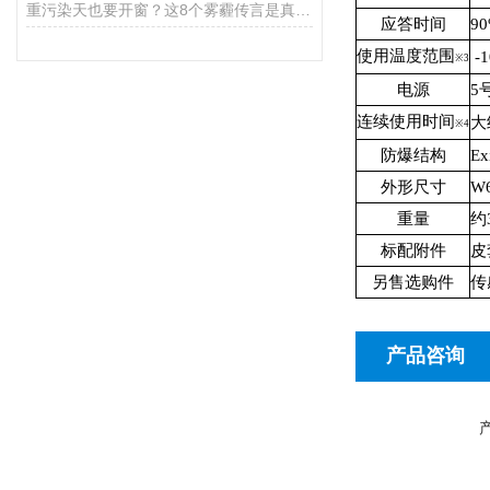
重污染天也要开窗？这8个雾霾传言是真是假
应答时间
9
使用温度范围
-
※3
电源
5
连续使用时间
大
※4
防爆结构
E
外形尺寸
W
重量
约
标配附件
皮
另售选购件
传
产品咨询