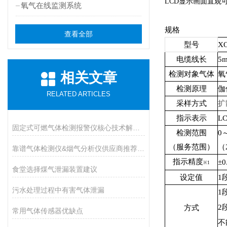
LCD显示画面直观
氧气在线监测系统
规格
查看全部
型号
XO
电缆线长
5
相关文章
检测对象气体
氧
检测原理
伽
RELATED ARTICLES
采样方式
扩
指示表示
L
固定式可燃气体检测报警仪核心技术解析：传感原理与防爆等级设计
检测范围
0～
（服务范围）
（2
靠谱气体检测仪&烟气分析仪供应商推荐（进口Vs国产）
指示精度
±
※1
食堂选择煤气泄漏装置建议
设定值
1
污水处理过程中有害气体泄漏
1
2
方式
常用气体传感器优缺点
不