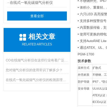
• 不锈钢外壳、IP
在线式一氧化碳烟气分析仪
• 体积小、重量轻
• 六只LED 高亮
查看全部
• 支持多种报警信号
• 内置数据传输，
• 使用可更换的锂
相关文章
• 支持AutoRAE L
RELATED ARTICLES
• 通过ATEX、U
PGM-1700
CO在线烟气分析仪在这些行业有着广泛应用
技术参数
采样方式
扩散式
您对烟气分析仪的使用常识了解多少？
外壳材质
不锈钢、工
在线式一氧化碳烟气分析仪的检测原理可分为两类
防护等级
IP67
，*防
安全等级
UL/cUL
认
ATEX
认证
IECEx
认证