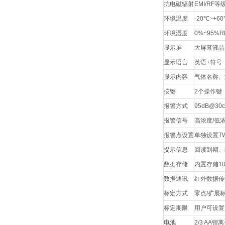
抗电磁辐射
EMI/RF
等
环境温度
-20
℃
~+60
环境湿度
0%~95%R
显示屏
大屏幕液晶
显示语言
英语
+
符号
显示内容
气体名称、
按键
2
个操作键
报警方式
95dB@30
报警信号
高浓度
/
低
报警点设置
单独设置
T
提示信息
回读到期、
数据存储
内置存储
1
数据通讯
红外数据传
标定方式
零点
/
扩展
标定期限
用户可设置
电池
2/3 AA
锂离