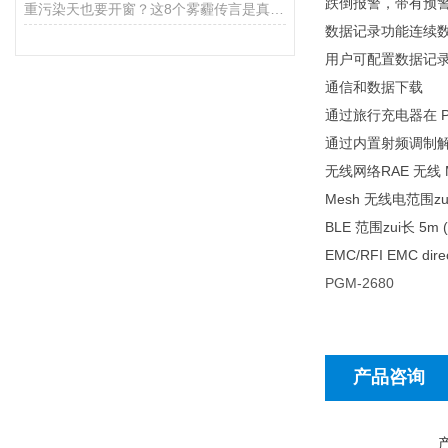
跌倒报警，带有预
重污染天也要开窗？这8个雾霾传言是真是假
数据记录功能连续数
用户可配置数据记录间
通信和数据下载
通过旅行充电器在 
通过内置射频调制解
无线网络RAE 无线
Mesh 无线电范围zui长
BLE 范围zui长 5m (1
EMC/RFI EMC direc
PGM-2680
产品咨询