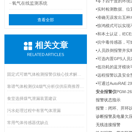
•零下四十度的环
氧气在线监测系统
•实时检测数据、
•准确无误发出五种
查看全部
•惊鸿模式可以实现
•和本土认证，IECEx
•抗中毒传感器，可
相关文章
•人员跌倒报警并实
RELATED ARTICLES
•可选内置GPS人
•低功耗的蓝牙模
固定式可燃气体检测报警仪核心技术解析：传感原理与防爆等级设计
•远程报警以及安全
•可通过AutoRAE
靠谱气体检测仪&烟气分析仪供应商推荐（进口Vs国产）
安全报警仪
PGM-26
食堂选择煤气泄漏装置建议
报警状态指示
报警：闭环、开环
污水处理过程中有害气体泄漏
诊断报警及电量欠
常用气体传感器优缺点
无线连接报警