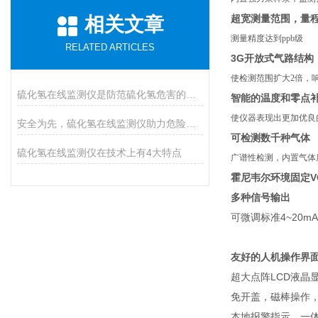
超宽测量范围，量
相关文章
测量精度达到ppb级
RELATED ARTICLES
3G开放式气路结构
使检测范围扩大2倍，响
硫化氢在线监测仪是防范硫化氢危害的必装设备
智能的温度和零点
使仪器表现出更加优良
安全为先，硫化氢在线监测仪助力危险气体防控
可检测数千种气体
硫化氢在线监测仪在技术上有4大特点
广谱性检测，内置气体
霍尼韦尔环境固定V
多种信号输出
可微调标准4~20m
友好的人机操作界
超大点阵LCD液晶
免开盖，磁棒操作
本地报警指示，一