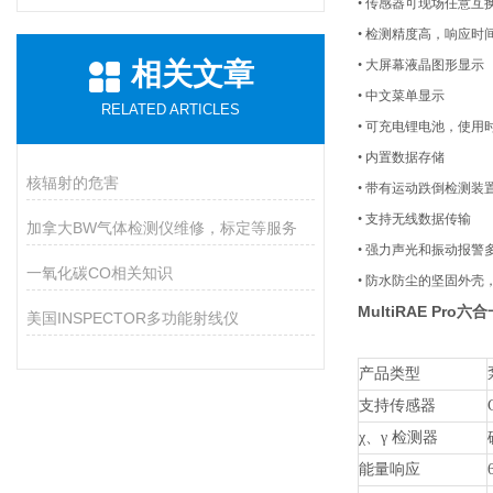
• 传感器可现场任意互
• 检测精度高，响应时
相关文章
• 大屏幕液晶图形显示
• 中文菜单显示
RELATED ARTICLES
• 可充电锂电池，使用
• 内置数据存储
核辐射的危害
• 带有运动跌倒检测
• 支持无线数据传输
加拿大BW气体检测仪维修，标定等服务
• 强力声光和振动报警
一氧化碳CO相关知识
• 防水防尘的坚固外壳
MultiRAE Pro
美国INSPECTOR多功能射线仪
产品类型
支持传感器
χ、γ 检测器
能量响应