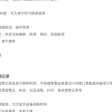
80度，可方便不同习惯者使用
握感舒适、操作简单
壳，外层为软橡胶，防滑、密封、坚固耐用
，便于携带
警
据记录
条报警记录及其日期和时间，可按键查看或者通过USB接口将数据传输至计
设置报警点，标定，以及读取、打印、保存报警记录等
锂电池，大大提升设备续航时间
充分器通用，充电方便