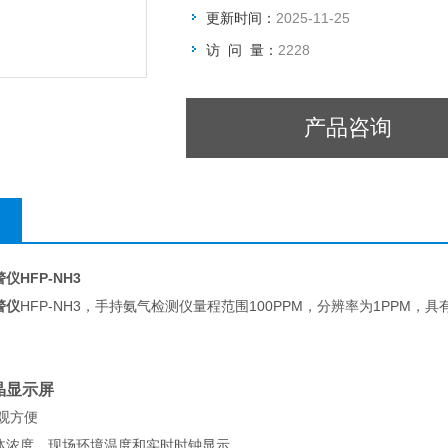
更新时间：
2025-11-25
访 问 量：
2228
产品咨询
警仪
HFP-NH3
警仪
HFP-NH3，手持氨气检测仪量程范围100PPM，分辨率为1PPM
晶显示屏
观方便
体浓度、现场环境温度和实时时钟显示