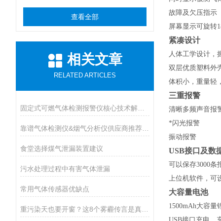
故障及欠压指示
查看全部
屏幕显示可旋转1
紧凑设计
人体工学设计，
相关文章
双层优质塑料外
RELATED ARTICLES
体积小，重量轻
三重报警
固定式可燃气体检测报警仪核心技术解析：传感原理与防爆等级设计
清晰多频声音报
*闪光报警
靠谱气体检测仪&烟气分析仪供应商推荐（进口Vs国产）
振动报警
食堂选择煤气泄漏装置建议
USB
接口及数
可以保存3000
污水处理过程中有害气体泄漏
上位机软件，可
常用气体传感器优缺点
大容量电池
1500mAh
大容量
重污染天也要开窗？这8个雾霾传言是真是假
USB
接口充电，