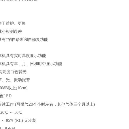
便于维护、更换
减小检测误差
具有*的自诊断和自修复功能
本机具有实时温度显示功能
本机具有年、月、日和时钟显示功能
高亮度白色背光
声、光、振动报警
dB以上(10cm)
色LED
20
续工作 (
可燃气
个小时左右，其他气体三个月以上
)
0℃ ～ 50℃
 95% (RH) 无冷凝
3
5
～
小时