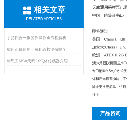
天鹰通用采样泵
已
相关文章
中国：防爆证书Ex ia 
RELATED ARTICLES
即将通过：
手持四合一报警仪操作全流程解析
美国：Class I,[II,III]
加拿大:Class I, Div. 
如何正确使用一氧化碳检测仪呢？
欧洲：ATEX II 2G Ex
梅思安MSA天鹰2X气体传感器介绍
澳大利亚/新西兰:IEC II
专门配套MSA扩散式
灯和声光报警功能，不
滤器更换更简单、快捷
行业
产品咨询