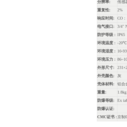
分辨率:
传感
重复性:
2%
响应时间:
CO：≤
电气接口:
3/4" 
防护等级 :
IP65
环境温度 :
-20
环境湿度 :
10-9
环境压力 :
86~1
外形尺寸:
231
外壳颜色:
灰
壳体材料:
铝合
重量:
1.8kg
防爆等级:
Ex i
防爆认证:
CMC
证书 :
京制00