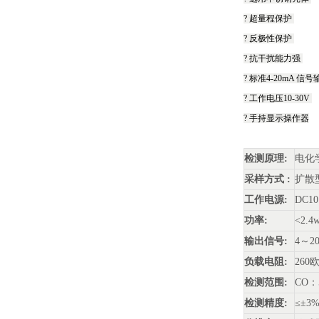
? 超量程保护
? 反极性保护
? 抗干扰能力强
? 标准4-20mA 信
? 工作电压10-30V
? 手持显示操作器
检测原理:
电化
采样方式 :
扩散
工作电源:
DC1
功率:
<2.4
输出信号:
4～2
负载电阻:
260
检测范围:
CO：5
检测精度:
≤±3