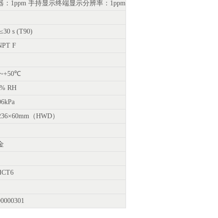
器：1ppm 手持显示终端显示分辨率：1ppm
30 s (T90)
NPT F
℃~+50℃
3% RH
06kPa
×236×60mm（HWD）
金
aⅡCT6
000301