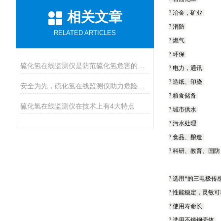
相关文章
? 冶金，矿业
? 消防
RELATED ARTICLES
? 燃气
? 环保
硫化氢在线监测仪是防范硫化氢危害的必装设备
? 电力，通讯
? 造纸、印染
安全为先，硫化氢在线监测仪助力危险气体防控
? 粮食储备
硫化氢在线监测仪在技术上有4大特点
? 城市供水
? 污水处理
? 食品、酿造
? 科研、教育、国防
? 选用*的三电极传
? 性能稳定，灵敏
? 使用寿命长
? 选用不锈钢壳体