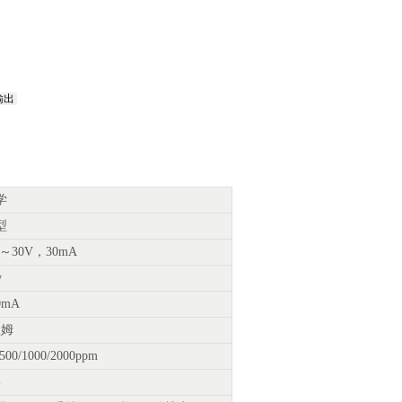
号输出
学
型
0～30V，30mA
w
0mA
欧姆
00/1000/2000ppm
%