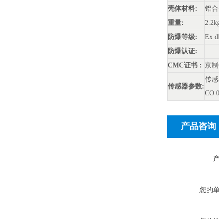
壳体材料:
铝合
重量:
2.2k
防爆等级:
Ex 
防爆认证:
CMC
证书 :
京制0
传感
传感器参数:
CO 0
产品咨询
您的