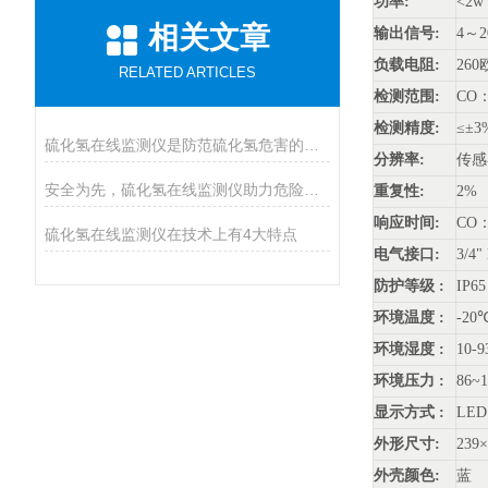
功率:
<2w
相关文章
输出信号:
4～
负载电阻:
26
RELATED ARTICLES
检测范围:
CO：
检测精度:
≤±3
硫化氢在线监测仪是防范硫化氢危害的必装设备
分辨率:
传感器
安全为先，硫化氢在线监测仪助力危险气体防控
重复性:
2%
响应时间:
CO：≤
硫化氢在线监测仪在技术上有4大特点
电气接口:
3/4"
防护等级 :
IP65
环境温度 :
-20
环境湿度 :
10-
环境压力 :
86~1
显示方式 :
LED
外形尺寸:
239
外壳颜色:
蓝