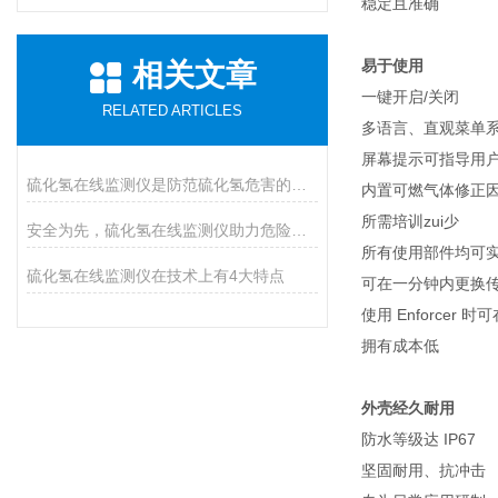
稳定且准确
易于使用
相关文章
一键开启/关闭
RELATED ARTICLES
多语言、直观菜单
屏幕提示可指导用
硫化氢在线监测仪是防范硫化氢危害的必装设备
内置可燃气体修正
所需培训zui少
安全为先，硫化氢在线监测仪助力危险气体防控
所有使用部件均可
硫化氢在线监测仪在技术上有4大特点
可在一分钟内更换
使用 Enforcer
拥有成本低
外壳经久耐用
防水等级达 IP67
坚固耐用、抗冲击