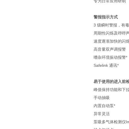
专为日常应用研制
警报指示方式
3 级瞬时警报，有
周期性闪烁及哔哔
速度逐渐加快的闪
高音量双声调报警
嘈杂环境振动报警*
Safelink 通讯*
易于使用的进入前
峰值保持功能和下
手动抽吸
内置自动泵*
异常灵活
泵吸多气体检测仪Impa