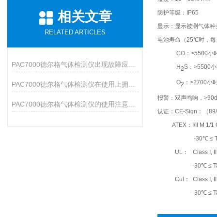
相关文章
防护等级：IP65
显示：显示被测气体种
RELATED ARTICLES
电池寿命（25℃时，每
CO：>5500小
PAC7000德尔格气体检测仪出现故障应该如何处理？
H
S：>5500
2
O
：>2700小
PAC7000德尔格气体检测仪在使用上拥有众多特点
2
报警：双声鸣响，>90d
PAC7000德尔格气体检测仪的使用注意事项说明
认证：CE-Sign：（89/
ATEX：I/II M 1/1 G E
-30℃ ≤ Ta ≤
UL： Class I, II Div 
-30℃ ≤ Ta ≤
Cul： Class I, II Div
-30℃ ≤ Ta ≤