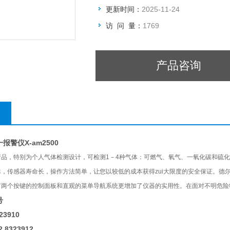
更新时间：
2025-11-24
访 问 量：
1769
产品咨询
警仪X-am2500
产品，特别为个人气体检测设计，可检测1－4种气体：可燃气、氧气、一氧化碳和硫
，传感器寿命长，操作方法简单，让您以较低的成本获得zui大限度的安全保证。
德尔
有两个按键的控制面板和直观的菜单导航系统更增加了仪器的实用性。在面对不明危险
号
23910
O2
8323912