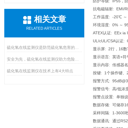
防护等级: IP55，
抗电磁辐射: EMI/RF等
工作温度: -20℃ ～
相关文章
环境湿度: 0% ～
RELATED ARTICLES
ATEX认证: EEx ia I
UL/cUL/CSA认证: Clas
硫化氢在线监测仪是防范硫化氢危害的必装设备
显示屏: 2行，16
显示语言: 英语+符
安全为先，硫化氢在线监测仪助力危险气体防控
显示内容: 传感器
硫化氢在线监测仪在技术上有4大特点
按键: 1个操作键、
报警方式: 95dB@
报警信号: 高/低
报警点设置: 单独
数据存储: 可储存1
采样间隔: 1-360
数据通讯: 通过R