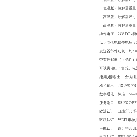
（低温版）热解器重量：
（高温版）热解器尺寸：
（高温版）热解器重量：
操作电压：24V DC 标称+
以太网供电操作电压：36-
发送器部件功耗：约5.
带有热解器（可选件）的
可视类输出：警报、电
继电器输出：分别用
模拟输出：2路绝缘的0-
数字通讯：标准，ModBu
服务端口：RS 232C/P
欧洲认证：CE标记；符合EN
环境认证：经ETL审核批示UL 
性能认证：设计符合UL 2