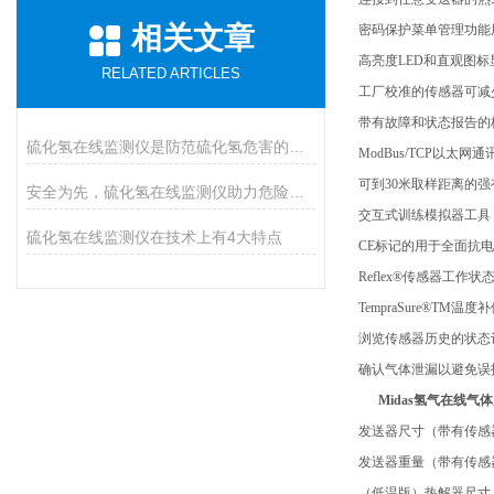
相关文章
密码保护菜单管理功能
高亮度LED和直观图标
RELATED ARTICLES
工厂校准的传感器可减
带有故障和状态报告的格
硫化氢在线监测仪是防范硫化氢危害的必装设备
ModBus/TCP以
可到30米取样距离的
安全为先，硫化氢在线监测仪助力危险气体防控
交互式训练模拟器工具
硫化氢在线监测仪在技术上有4大特点
CE标记的用于全面抗
Reflex®传感器工
TempraSure®TM
浏览传感器历史的状态
确认气体泄漏以避免误
Midas氢气在线气
发送器尺寸（带有传感器
发送器重量（带有传感器
（低温版）热解器尺寸：