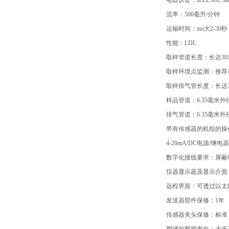
电器认证：IEEE 802.3af
流率：500毫升/分钟
运输时间：zui大2-30秒
性能：LDL
取样管道长度：长达30
取样环境点监测：推荐
取样排气管长度：长达3
样品管道：6.35毫米外径
排气管道：6.35毫米外径
带有传感器的机组的操作
4-20mA/DC电源/继电
数字化接线要求：屏蔽CA
仪器显示器及显示介面
远程界面：可透过以太网
发送器部件保修：1年
传感器夹头保修：标准