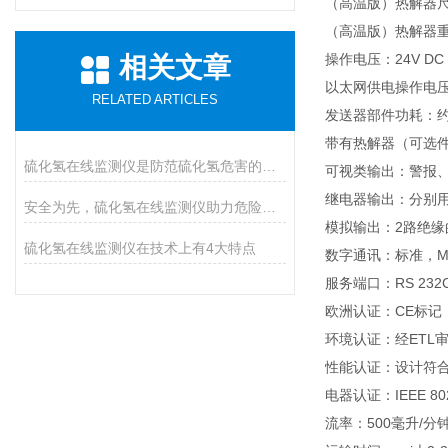
（高温版）热解器尺寸
（高温版）热解器重
操作电压：24V DC 
相关文章
以太网供电操作电压：3
RELATED ARTICLES
发送器部件功耗：约
带有热解器（可选件
硫化氢在线监测仪是防范硫化氢危害的必装设备
可视类输出：警报
继电器输出：分别用于
安全为先，硫化氢在线监测仪助力危险气体防控
模拟输出：2路绝缘的
硫化氢在线监测仪在技术上有4大特点
数字通讯：标准，Mo
服务端口：RS 232
欧洲认证：CE标记；符
环境认证：经ETL审核批示
性能认证：设计符合U
电器认证：IEEE 802.
流率：500毫升/分