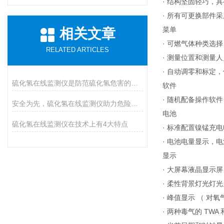
· 结构坚固轻巧，
· 所有可更换部件
菜单
相关文章
· 可燃气体种类选
RELATED ARTICLES
· 测量位置和测量
· 自动调零和标定
硫化氢在线监测仪是防范硫化氢危害的必装设备
软件
· 随机配备操作软
安全为先，硫化氢在线监测仪助力危险气体防控
电池
硫化氢在线监测仪在技术上有4大特点
· 标准配置镍锰充
· 电池电量显示，
显示
· 大屏幕液晶显示
· 柔性背景灯光灯
· 峰值显示 （ 对氧气
· 两种毒气的 TWA