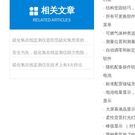
· 结构坚固轻
相关文章
· 所有可更换
RELATED ARTICLES
菜单
· 可燃气体种
硫化氢在线监测仪是防范硫化氢危害的必装设备
· 测量位置和测
· 自动调零和标
安全为先，硫化氢在线监测仪助力危险气体防控
软件
硫化氢在线监测仪在技术上有4大特点
· 随机配备操
电池
· 标准配置镍
· 电池电量显示
显示
· 大屏幕液晶显
· 柔性背景灯光
· 峰值显示 （ 对
· 两种毒气的 T