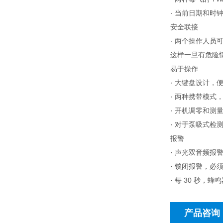
· 当前日期和时
安全联接
· 两个操作人员
这样一旦有危险情
易于操作
· 大键盘设计，
· 两种携带模式
· 开机调零和测
· 对于泵吸式检
报警
· 声光双音频报
· 锁闭报警，必
· 每 30 秒
产品咨询