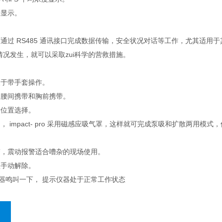
钟显示。
可通过 RS485 通讯接口完成数据传输，安全状况对话等工作，尤其适
况发生，就可以采取zui科学的营救措施。
便于带手套操作。
，腰间携带和胸前携带。
量位置选择。
测， impact- pro 采用磁感应吸气罩，这样就可完成泵吸和扩散两用
警，震动报警适合嘈杂的现场使用。
须手动解除。
，蜂鸣器鸣叫一下， 提示仪器处于正常工作状态