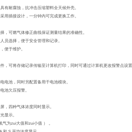
巧，具有耐腐蚀，抗冲击压缩塑料全天候外壳。
部件采用插接设计，一分钟内可完成更换工作。
类选择，可燃气体修正曲线保证测量结果的准确性。
量人员选择，便于安全管理和记录。
定，便于维护。
作软件，可将存储记录传输至计算机打印，同时可通过计算机更改报警点设
锰充电电池，同时另配置备用干电池模块。
，电池欠压报警。
示屏，四种气体浓度同时显示。
灯光显示。
氧气为zui大值和zui小值 ） 。
WA 和 S 平均浓度显示。