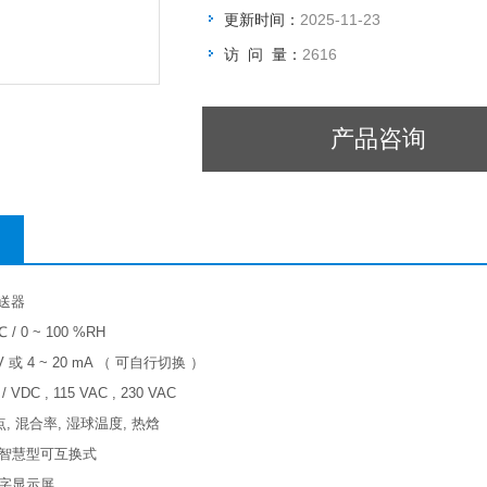
更新时间：
2025-11-23
访 问 量：
2616
产品咨询
变送器
℃ / 0 ~ 100 %RH
 V 或 4 ~ 20 mA （ 可自行切换 ）
VDC , 115 VAC , 230 VAC
, 混合率, 湿球温度, 热焓
智慧型可互换式
字显示屏