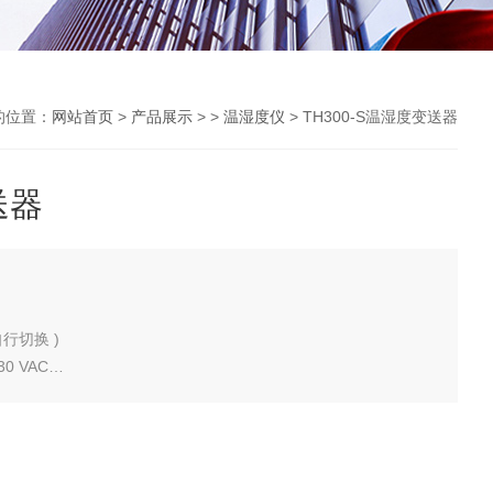
的位置：
网站首页
>
产品展示
> >
温湿度仪
> TH300-S温湿度变送器
送器
可自行切换 )
30 VAC
 热焓