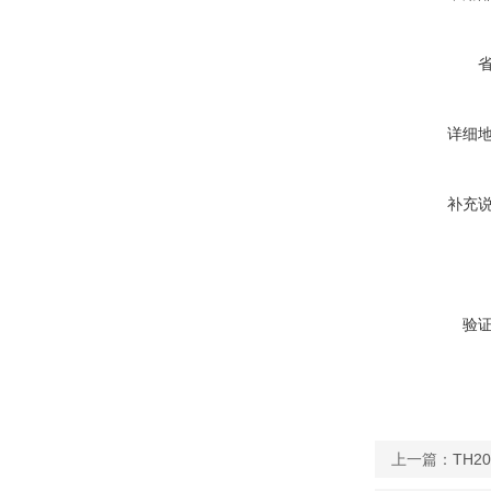
详细
补充
验
上一篇：
TH2