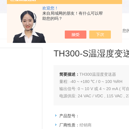
欢迎您！
来自局域网的朋友！有什么可以帮
助您的吗？
您
TH300-S温湿度变
简要描述：
TH300温湿度变送器
量程: -40 ~ +180 ℃ / 0 ~ 100 %RH
输出信号: 0 ~ 10 V 或 4 ~ 20 mA ( 
电源供应: 24 VAC / VDC , 115 VAC , 2
其它计算参数: 露点, 混合率, 湿球温度,
温湿度感测探棒为智慧型可互换式
产品型号：
可选择有无四行数字显示屏
防护等级: IP65
厂商性质：
经销商