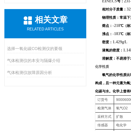
EINECS
231
号：
32
相对分子质量：
相关文章
物理性质：常温下
-218
熔点：
℃（标
RELATED ARTICLES
-183
沸点：
℃（标
1.429g∕L
密度：
选择一氧化碳CO检测仪的要领
1.14
液氧的密度：
溶解度：不易溶于
气体检测仪的本安与隔爆介绍
化学性质
气体检测仪故障原因分析
氧气的化学性质比
构成，且一种元素为氧
化碳与水。化学上曾将
订货号
9000600
检测气体
氧气
O2
采样方式
扩散
传感器
电化学