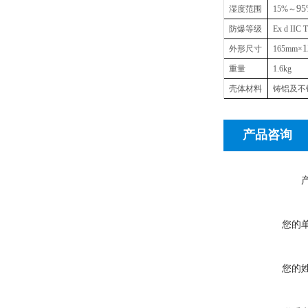
9
湿度范围
15%
～
防爆等级
Ex d IIC 
外形尺寸
165mm
×
重量
1.6kg
壳体材料
铸铝及不
产品咨询
您的
您的