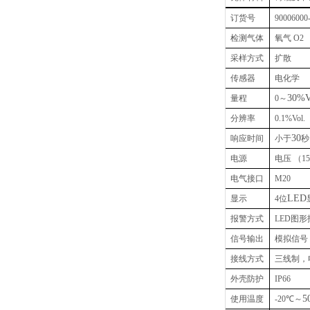
订货号
90006000
检测气体
氧气
O2
采样方式
扩散
传感器
电化学
30%V
量程
0
～
分辨率
0.1%Vol.
30
响应时间
小于
秒
电源
电压
（1
电气接口
M20
LED
显示
4
位
报警方式
LED
图形
信号输出
模拟信号
接线方式
三线制，
外壳防护
IP66
5
使用温度
-20
℃～