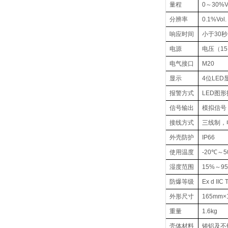
量程
0
～30%Vo
分辨率
0.1%Vol.
响应时间
小于30秒
电源
电压
（15
电气接口
M20
显示
4
位LED
报警方式
LED
图形
信号输出
模拟信号
接线方式
三线制，
外壳防护
IP66
使用温度
-20
℃～5
湿度范围
15%
～9
防爆等级
Ex d IIC 
外形尺寸
165mm
×
重量
1.6kg
壳体材料
铸铝及不