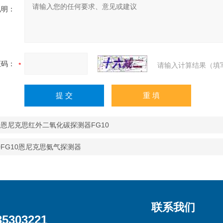
说明：
证码：
请输入计算结果（填
10恩尼克思红外二氧化碳探测器FG10
0FG10恩尼克思氨气探测器
联系我们
35303221