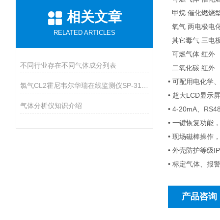
甲烷 催化燃烧
相关文章
氧气 两电极电
RELATED ARTICLES
其它毒气 三电
可燃气体 红外
不同行业存在不同气体成分列表
二氧化碳 红外
• 可配用电化学
氯气CL2霍尼韦尔华瑞在线监测仪SP-3104PLUS应用于船舶行业
• 超大LCD显
气体分析仪知识介绍
• 4-20mA、
• 一键恢复功能
• 现场磁棒操作
• 外壳防护等级
• 标定气体、报
产品咨询