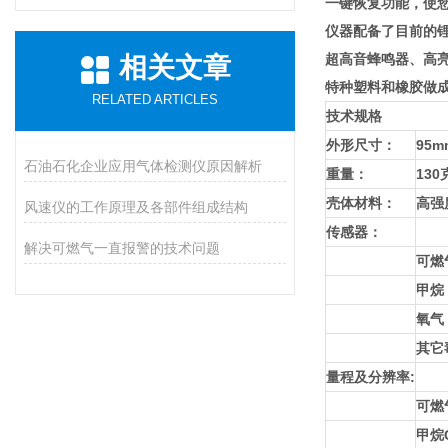
一键恢复功能，使
仪器配备了目前的
超高音蜂鸣器、高
相关文章
特种塑料和橡胶做成
RELATED ARTICLES
技术规格
外形尺寸：
95m
石油石化企业应用气体检测仪原因解析
重量：
130
壳体材料：
高强
风速仪的工作原理及各部件组成结构
传感器：
解决可燃气一直报警的技术问题
可燃
甲烷
氧气
其它
量程及分辨率:
可燃
甲烷